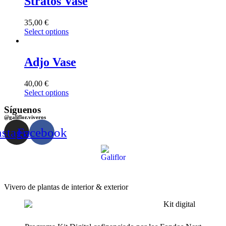
Stratos Vase
35,00
€
Select options
Adjo Vase
40,00
€
Select options
Síguenos
@galiflor.viveros
nstagram
Facebook
Vivero de plantas de interior & exterior