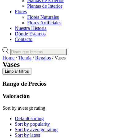
Plantas de Exterior
Plantas de Interior
Flores
Flores Naturales
Flores Artificiales
Nuestra Historia
Dónde Estamos
Contacto
Products
search
Home
/
Tienda
/
Regalos
/ Vases
Vases
Limpiar filtros
Rango de Precios
Valoración
Sort by average rating
Default sorting
Sort by popularity
Sort by average rating
Sort by latest