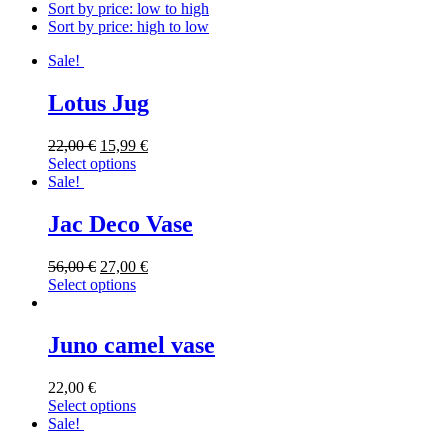
Sort by price: low to high
Sort by price: high to low
Sale!
Lotus Jug
22,00
€
15,99
€
Select options
Sale!
Jac Deco Vase
56,00
€
27,00
€
Select options
Juno camel vase
22,00
€
Select options
Sale!