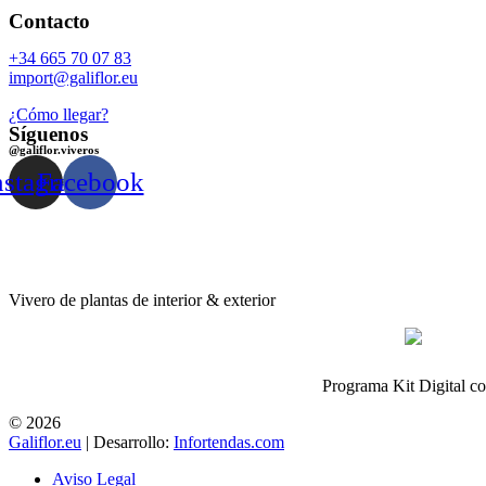
Contacto
+34 665 70 07 83
import@galiflor.eu
¿Cómo llegar?
Síguenos
@galiflor.viveros
nstagram
Facebook
Vivero de plantas de interior & exterior
Programa Kit Digital c
© 2026
Galiflor.eu
| Desarrollo:
Infortendas.com
Aviso Legal