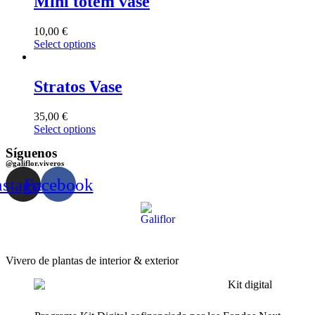
Mini totem vase
10,00
€
Select options
Stratos Vase
35,00
€
Select options
Síguenos
@galiflor.viveros
nstagram
Facebook
Vivero de plantas de interior & exterior