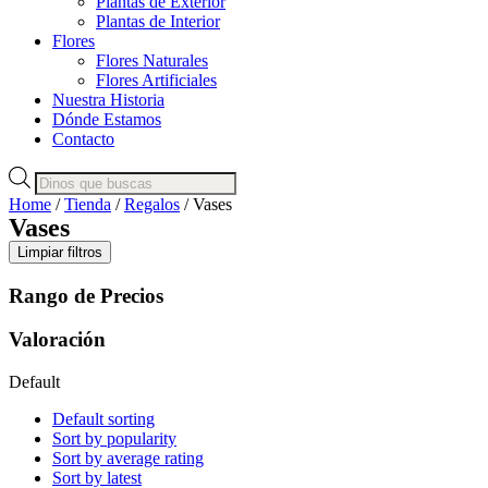
Plantas de Exterior
Plantas de Interior
Flores
Flores Naturales
Flores Artificiales
Nuestra Historia
Dónde Estamos
Contacto
Products
search
Home
/
Tienda
/
Regalos
/ Vases
Vases
Limpiar filtros
Rango de Precios
Valoración
Default
Default sorting
Sort by popularity
Sort by average rating
Sort by latest