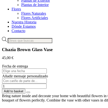
Plantas de Exterior
Plantas de Interior
Flores
Flores Naturales
Flores Artificiales
Nuestra Historia
Dónde Estamos
Contacto
Products
search
Chazia Brown Glass Vase
45,00
€
Fecha de entrega
Añadir mensaje personalizado
Chazia
Brown
Add to basket
Glass
Bring nature inside and decorate your home with beautiful flowers in 
Vase
bouquet of flowers perfectly. Combine the vase with other vases in dif
quantity