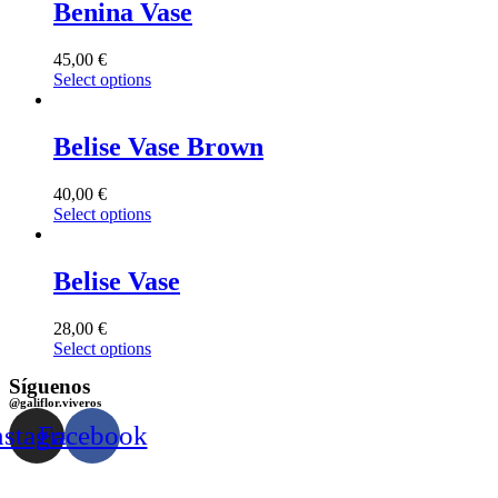
Benina Vase
45,00
€
Select options
Belise Vase Brown
40,00
€
Select options
Belise Vase
28,00
€
Select options
Síguenos
@galiflor.viveros
nstagram
Facebook