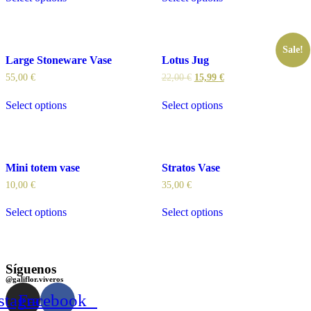
Sale!
Large Stoneware Vase
Lotus Jug
55,00
€
22,00
€
15,99
€
Select options
Select options
Mini totem vase
Stratos Vase
10,00
€
35,00
€
Select options
Select options
Síguenos
@galiflor.viveros
stagram
Facebook