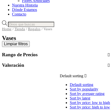
Flores Artificiales
Nuestra Historia
Dónde Estamos
Contacto
Products
search
Home
/
Tienda
/
Regalos
/ Vases
Vases
Limpiar filtros
Rango de Precios
Valoración
Default sorting
Default sorting
Sort by popularity
Sort by average rating
Sort by latest
Sort by price: low to high
Sort by price: high to low