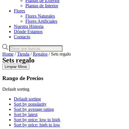
Plantas de Exterior
Plantas de Interior
Flores
Flores Naturales
Flores Artificiales
Nuestra Historia
Dónde Estamos
Contacto
Products
search
Home
/
Tienda
/
Regalos
/ Sets regalo
Sets regalo
Limpiar filtros
Rango de Precios
Default sorting
Default sorting
Sort by popularity
Sort by average rating
Sort by latest
Sort by price: low to high
Sort by price: high to low