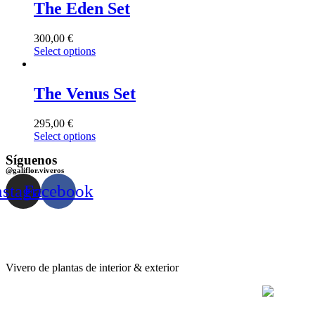
The Eden Set
300,00
€
Select options
The Venus Set
295,00
€
Select options
Síguenos
@galiflor.viveros
nstagram
Facebook
Vivero de plantas de interior & exterior