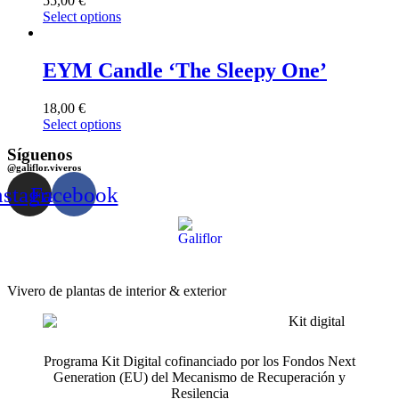
55,00
€
Select options
EYM Candle ‘The Sleepy One’
18,00
€
Select options
Síguenos
@galiflor.viveros
nstagram
Facebook
Vivero de plantas de interior & exterior
Programa Kit Digital cofinanciado por los Fondos Next
Generation (EU) del Mecanismo de Recuperación y
Resilencia