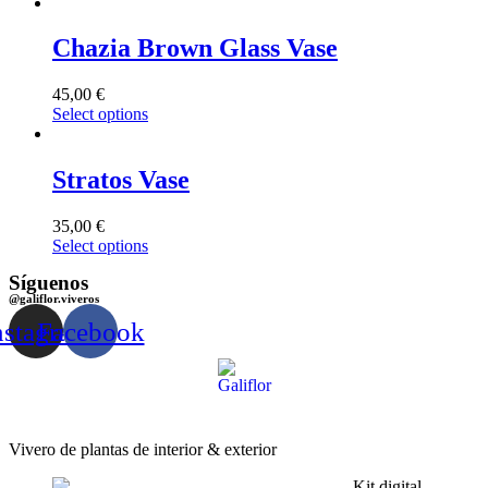
Chazia Brown Glass Vase
45,00
€
Select options
Stratos Vase
35,00
€
Select options
Síguenos
@galiflor.viveros
nstagram
Facebook
Vivero de plantas de interior & exterior