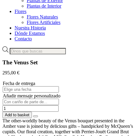
Plantas de Exterior
Plantas de Interior
Flores
Flores Naturales
Flores Artificiales
Nuestra Historia
Dónde Estamos
Contacto
Products
search
The Venus Set
295,00
€
Fecha de entrega
Añadir mensaje personalizado
The
Venus
Add to basket
Set
The other-worldly beauty of the Venus bouquet presented in the
quantity
Amber vase is joined by delicious gifts – handpicked by McQueen’s
cupids. Our floral creation, together with Perrier-Jouët Grand Brut