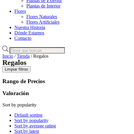
Plantas de Exterior
Plantas de Interior
Flores
Flores Naturales
Flores Artificiales
Nuestra Historia
Dónde Estamos
Contacto
Búsqueda
de
Inicio
/
Tienda
/ Regalos
productos
Regalos
Limpiar filtros
Rango de Precios
Valoración
Sort by popularity
Default sorting
Sort by popularity
Sort by average rating
Sort by latest