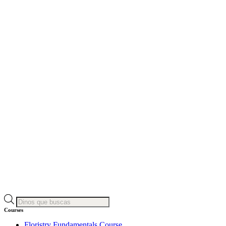
Búsqueda
de
Courses
productos
Floristry Fundamentals Course