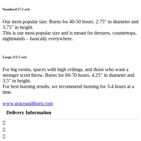
Standard (7.2 oz):
Our most-popular size. Burns for 40-50 hours. 2.75″ in diameter and
3.75″ in height.
This is our most-popular size and is meant for dressers, countertops,
nightstands – basically everywhere.
Large (12.5 oz):
For big rooms, spaces with high ceilings, and those who want a
stronger scent throw. Burns for 60-70 hours. 4.25″ in diameter and
3.5″ in height.
For best burning results, we recommend burning for 3-4 hours at a
time.
www.graceandthorn.com
Delivery Information