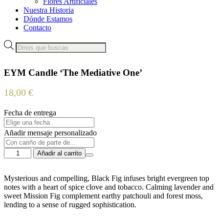
Flores Artificiales
Nuestra Historia
Dónde Estamos
Contacto
Búsqueda
de
productos
EYM Candle ‘The Mediative One’
18,00
€
Fecha de entrega
Añadir mensaje personalizado
EYM
Añadir al carrito
Candle
'The
Mediative
Mysterious and compelling, Black Fig infuses bright evergreen top
One'
notes with a heart of spice clove and tobacco. Calming lavender and
cantidad
sweet Mission Fig complement earthy patchouli and forest moss,
lending to a sense of rugged sophistication.