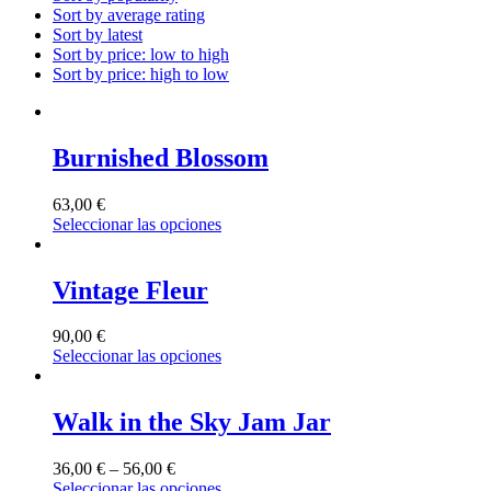
Sort by average rating
Sort by latest
Sort by price: low to high
Sort by price: high to low
Burnished Blossom
63,00
€
Seleccionar las opciones
Vintage Fleur
90,00
€
Seleccionar las opciones
Walk in the Sky Jam Jar
36,00
€
–
56,00
€
Seleccionar las opciones