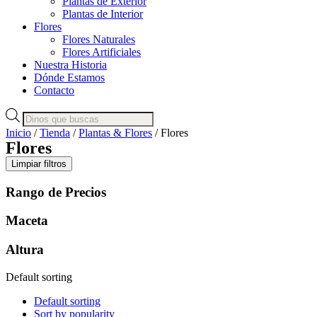
Plantas de Exterior
Plantas de Interior
Flores
Flores Naturales
Flores Artificiales
Nuestra Historia
Dónde Estamos
Contacto
Búsqueda
de
Inicio
/
Tienda
/
Plantas & Flores
/ Flores
productos
Flores
Limpiar filtros
Rango de Precios
Maceta
Altura
Default sorting
Default sorting
Sort by popularity