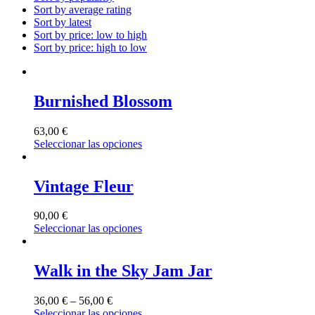
Sort by average rating
Sort by latest
Sort by price: low to high
Sort by price: high to low
Burnished Blossom
63,00
€
Seleccionar las opciones
Vintage Fleur
90,00
€
Seleccionar las opciones
Walk in the Sky Jam Jar
36,00
€
–
56,00
€
Seleccionar las opciones