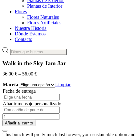
Plantas de Exterior
Plantas de Interior
Flores
Flores Naturales
Flores Artificiales
Nuestra Historia
Dónde Estamos
Contacto
Búsqueda
de
productos
Walk in the Sky Jam Jar
36,00
€
–
56,00
€
Maceta
Limpiar
Fecha de entrega
Añadir mensaje personalizado
Walk
in
Añadir al carrito
the
Sky
This bunch will pretty much last forever, your sustainable option and
Jam