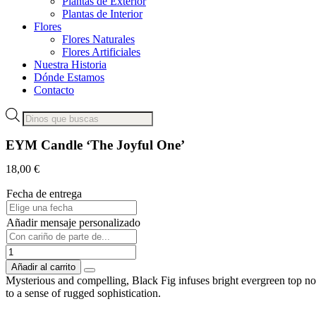
Plantas de Exterior
Plantas de Interior
Flores
Flores Naturales
Flores Artificiales
Nuestra Historia
Dónde Estamos
Contacto
Búsqueda
de
productos
EYM Candle ‘The Joyful One’
18,00
€
Fecha de entrega
Añadir mensaje personalizado
EYM
Candle
Añadir al carrito
'The
Mysterious and compelling, Black Fig infuses bright evergreen top no
Joyful
to a sense of rugged sophistication.
One'
cantidad