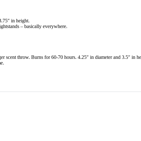
.75″ in height.
nightstands – basically everywhere.
er scent throw. Burns for 60-70 hours. 4.25″ in diameter and 3.5″ in he
me.