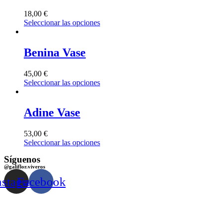
18,00
€
Seleccionar las opciones
Benina Vase
45,00
€
Seleccionar las opciones
Adine Vase
53,00
€
Seleccionar las opciones
Síguenos
@galiflor.viveros
nstagram
Facebook