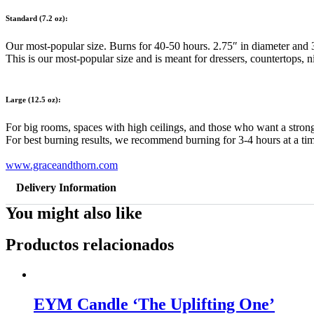
Standard (7.2 oz):
Our most-popular size. Burns for 40-50 hours. 2.75″ in diameter and 3
This is our most-popular size and is meant for dressers, countertops, 
Large (12.5 oz):
For big rooms, spaces with high ceilings, and those who want a strong
For best burning results, we recommend burning for 3-4 hours at a ti
www.graceandthorn.com
Delivery Information
You might also like
Productos relacionados
EYM Candle ‘The Uplifting One’