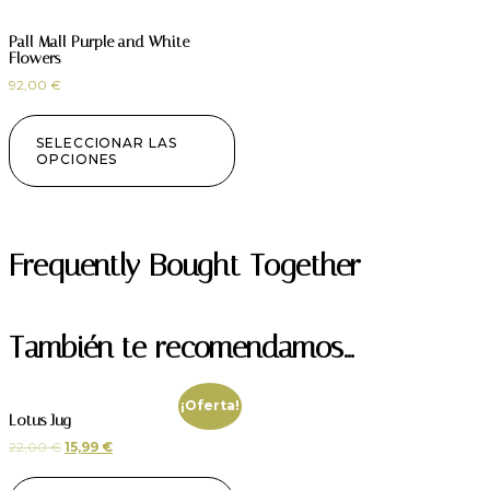
Pall Mall Purple and White
Flowers
92,00
€
SELECCIONAR LAS
OPCIONES
Frequently Bought Together
También te recomendamos…
¡Oferta!
Lotus Jug
22,00
€
15,99
€