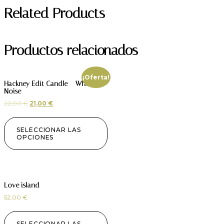
Related Products
Productos relacionados
¡Oferta!
Hackney Edit Candle – White
Noise
22,00
€
21,00
€
SELECCIONAR LAS
OPCIONES
Love island
52,00
€
SELECCIONAR LAS