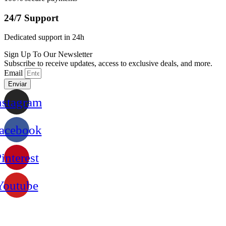
24/7 Support
Dedicated support in 24h
Sign Up To Our Newsletter
Subscribe to receive updates, access to exclusive deals, and more.
Email
Enviar
nstagram
acebook
interest
Youtube