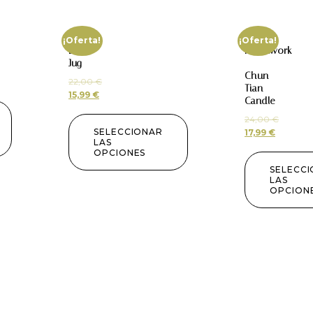
¡Oferta!
¡Oferta!
Lotus
Homework
Jug
–
Chun
22,00
€
Tian
15,99
€
Candle
24,00
€
SELECCIONAR
17,99
€
LAS
OPCIONES
SELECC
LAS
OPCION