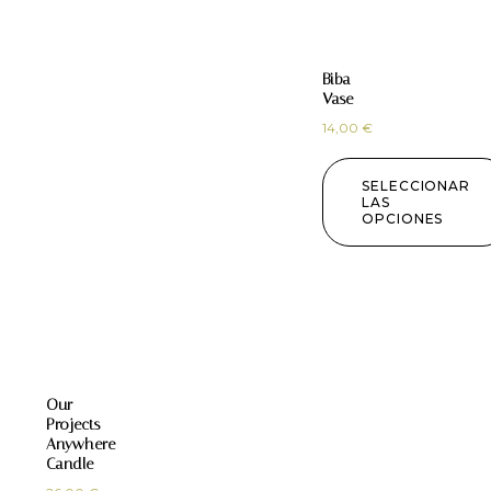
Biba
Vase
14,00
€
SELECCIONAR
LAS
OPCIONES
Our
Projects
Anywhere
Candle