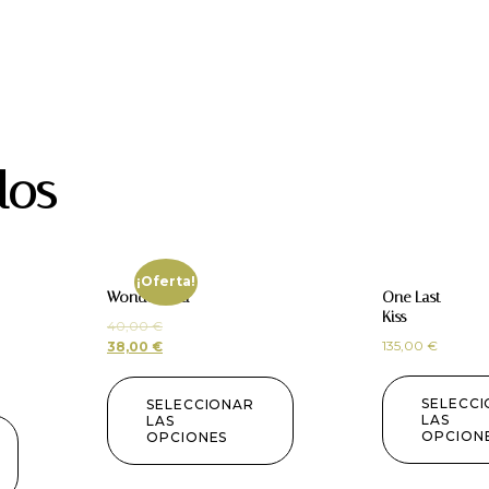
dos
¡Oferta!
Wonderland
One Last
Kiss
40,00
€
135,00
€
38,00
€
SELECC
SELECCIONAR
LAS
LAS
OPCION
OPCIONES