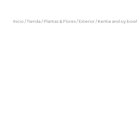
Inicio
/
Tienda
/
Plantas & Flores
/
Exterior
/ Kentia and ivy bowl