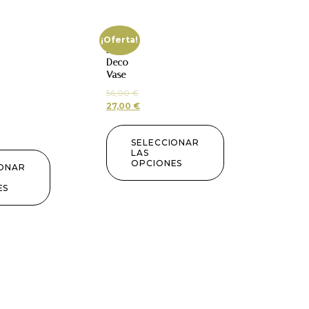
¡Oferta!
Jac
Deco
Vase
56,00
€
27,00
€
SELECCIONAR
LAS
OPCIONES
IONAR
ES