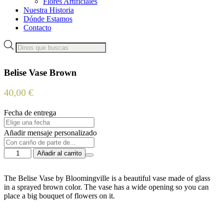
Flores Artificiales
Nuestra Historia
Dónde Estamos
Contacto
Búsqueda
de
productos
Belise Vase Brown
40,00
€
Fecha de entrega
Añadir mensaje personalizado
Belise
Añadir al carrito
Vase
Brown
cantidad
The Belise Vase by Bloomingville is a beautiful vase made of glass
in a sprayed brown color. The vase has a wide opening so you can
place a big bouquet of flowers on it.