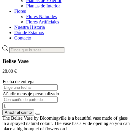
Plantas de Exterior
Plantas de Interior
Flores
Flores Naturales
Flores Artificiales
Nuestra Historia
Dónde Estamos
Contacto
Búsqueda
de
productos
Belise Vase
28,00
€
Fecha de entrega
Añadir mensaje personalizado
Belise
Vase
Añadir al carrito
cantidad
The Belise Vase by Bloomingville is a beautiful vase made of glass
in a sprayed natural colour. The vase has a wide opening so you can
place a big bouquet of flowers on it.