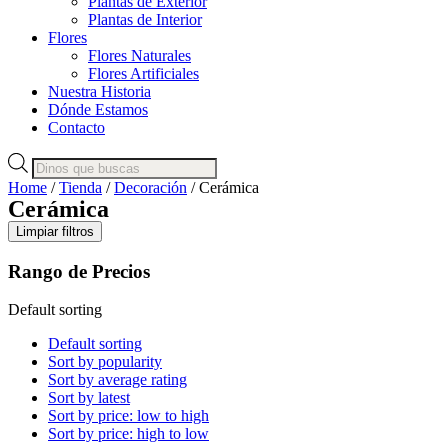
Plantas de Exterior
Plantas de Interior
Flores
Flores Naturales
Flores Artificiales
Nuestra Historia
Dónde Estamos
Contacto
Products
search
Home
/
Tienda
/
Decoración
/ Cerámica
Cerámica
Limpiar filtros
Rango de Precios
Default sorting
Default sorting
Sort by popularity
Sort by average rating
Sort by latest
Sort by price: low to high
Sort by price: high to low