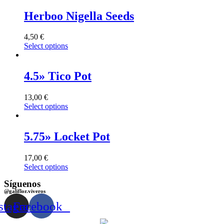
Herboo Nigella Seeds
4,50
€
Select options
4.5» Tico Pot
13,00
€
Select options
5.75» Locket Pot
17,00
€
Select options
Síguenos
@galiflor.viveros
stagram
Facebook