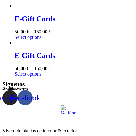
E-Gift Cards
50,00
€
–
150,00
€
Select options
E-Gift Cards
50,00
€
–
150,00
€
Select options
Síguenos
@galiflor.viveros
nstagram
Facebook
Vivero de plantas de interior & exterior