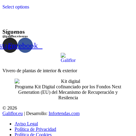
Select options
Síguenos
@galiflor.viveros
stagram
Facebook
Vivero de plantas de interior & exterior
Programa Kit Digital cofinanciado por los Fondos Next
Generation (EU) del Mecanismo de Recuperación y
Resilencia
© 2026
Galiflor.eu
| Desarrollo:
Infortendas.com
Aviso Legal
Política de Privacidad
Política de Cookies