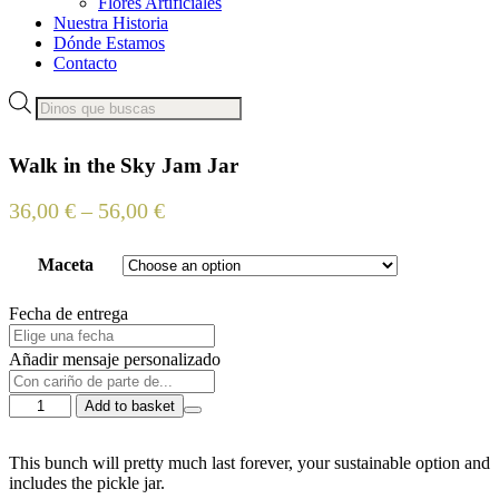
Flores Artificiales
Nuestra Historia
Dónde Estamos
Contacto
Products
search
Walk in the Sky Jam Jar
36,00
€
–
56,00
€
Maceta
Fecha de entrega
Añadir mensaje personalizado
Walk
Add to basket
in
the
Sky
This bunch will pretty much last forever, your sustainable option and
Jam
includes the pickle jar.