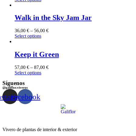
Walk in the Sky Jam Jar
36,00
€
–
56,00
€
Select options
Keep it Green
57,00
€
–
87,00
€
Select options
Síguenos
@galiflor.viveros
nstagram
Facebook
Vivero de plantas de interior & exterior