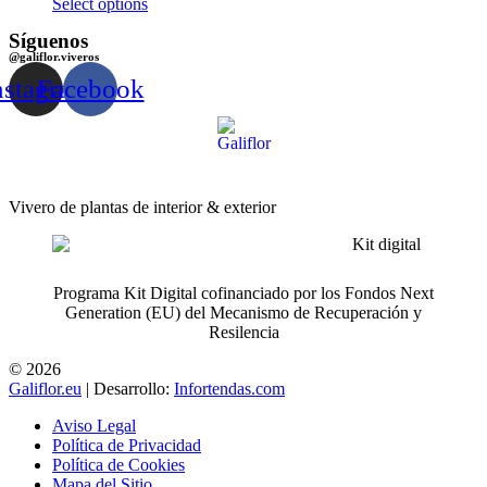
Select options
Síguenos
@galiflor.viveros
nstagram
Facebook
Vivero de plantas de interior & exterior
Programa Kit Digital cofinanciado por los Fondos Next
Generation (EU) del Mecanismo de Recuperación y
Resilencia
© 2026
Galiflor.eu
| Desarrollo:
Infortendas.com
Aviso Legal
Política de Privacidad
Política de Cookies
Mapa del Sitio