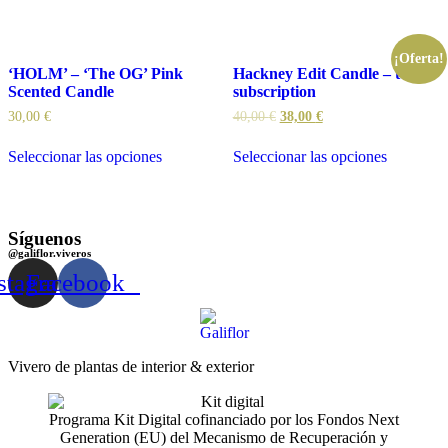
¡Oferta!
‘HOLM’ – ‘The OG’ Pink
Hackney Edit Candle – test
Scented Candle
subscription
30,00
€
40,00
€
38,00
€
Seleccionar las opciones
Seleccionar las opciones
Síguenos
@galiflor.viveros
stagram
Facebook
Vivero de plantas de interior & exterior
Programa Kit Digital cofinanciado por los Fondos Next
Generation (EU) del Mecanismo de Recuperación y