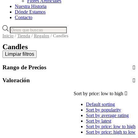
Flores Artificiales
Nuestra Historia
Dónde Estamos
Contacto
Búsqueda
de
Inicio
/
Tienda
/
Regalos
/ Candles
productos
Candles
Limpiar filtros
Rango de Precios
Valoración
Sort by price: low to high
Default sorting
Sort by popularity
Sort by average rating
Sort by latest
Sort by price: low to high
Sort by price: high to low