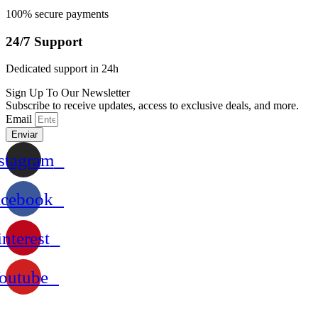
100% secure payments
24/7 Support
Dedicated support in 24h
Sign Up To Our Newsletter
Subscribe to receive updates, access to exclusive deals, and more.
Email
Enviar
stagram
acebook
interest
outube