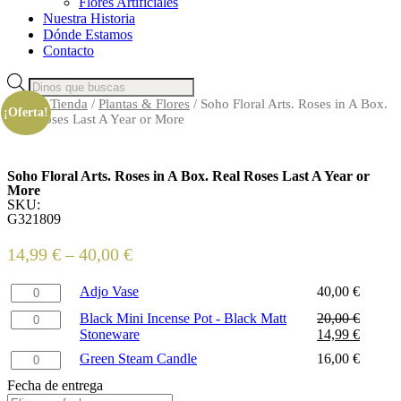
Flores Artificiales
Nuestra Historia
Dónde Estamos
Contacto
Búsqueda
de
Inicio
/
Tienda
/
Plantas & Flores
/ Soho Floral Arts. Roses in A Box.
productos
¡Oferta!
Real Roses Last A Year or More
Soho Floral Arts. Roses in A Box. Real Roses Last A Year or
More
SKU:
G321809
14,99
€
–
40,00
€
Adjo
Adjo Vase
40,00
€
Vase
Black
Black Mini Incense Pot - Black Matt
20,00
€
cantidad
Mini
Stoneware
14,99
€
Incense
Green
Green Steam Candle
16,00
€
Pot
Steam
-
Fecha de entrega
Candle
Black