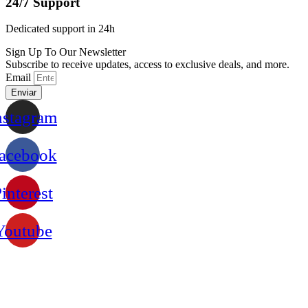
24/7 Support
Dedicated support in 24h
Sign Up To Our Newsletter
Subscribe to receive updates, access to exclusive deals, and more.
Email
Enviar
nstagram
acebook
interest
Youtube