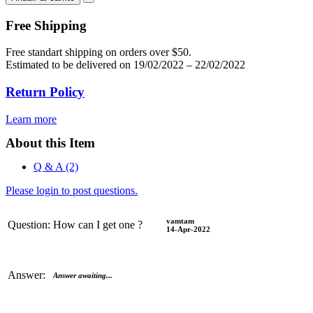
Gift
Card
Free Shipping
cantidad
Free standart shipping on orders over $50.
Estimated to be delivered on 19/02/2022 – 22/02/2022
Return Policy
Learn more
About this Item
Q & A (2)
Please login to post questions.
vamtam
Question:
How can I get one ?
14-Apr-2022
Answer:
Answer awaiting...