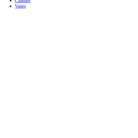
Candles
Vases