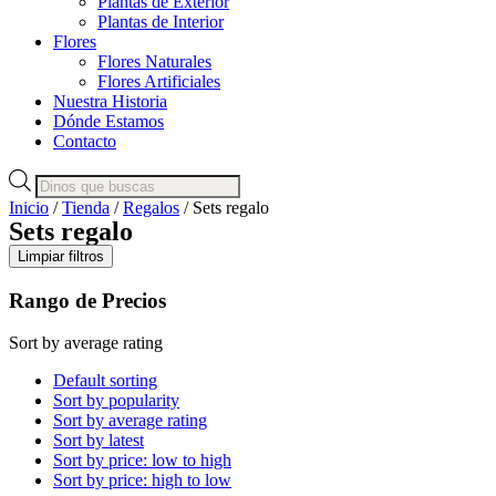
Plantas de Exterior
Plantas de Interior
Flores
Flores Naturales
Flores Artificiales
Nuestra Historia
Dónde Estamos
Contacto
Búsqueda
de
Inicio
/
Tienda
/
Regalos
/ Sets regalo
productos
Sets regalo
Limpiar filtros
Rango de Precios
Sort by average rating
Default sorting
Sort by popularity
Sort by average rating
Sort by latest
Sort by price: low to high
Sort by price: high to low