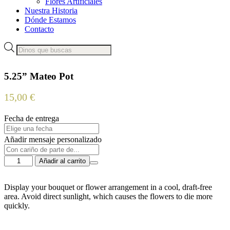
Flores Artificiales
Nuestra Historia
Dónde Estamos
Contacto
Búsqueda
de
productos
5.25” Mateo Pot
15,00
€
Fecha de entrega
Añadir mensaje personalizado
5.25''
Añadir al carrito
Mateo
Pot
cantidad
Display your bouquet or flower arrangement in a cool, draft-free
area. Avoid direct sunlight, which causes the flowers to die more
quickly.