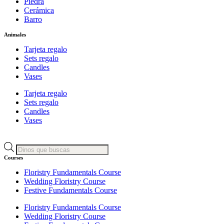
Piedra
Cerámica
Barro
Animales
Tarjeta regalo
Sets regalo
Candles
Vases
Tarjeta regalo
Sets regalo
Candles
Vases
Búsqueda
de
Courses
productos
Floristry Fundamentals Course
Wedding Floristry Course
Festive Fundamentals Course
Floristry Fundamentals Course
Wedding Floristry Course