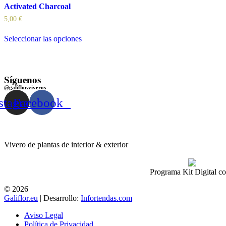
Activated Charcoal
5,00
€
Seleccionar las opciones
Síguenos
@galiflor.viveros
stagram
Facebook
Vivero de plantas de interior & exterior
Programa Kit Digital c
© 2026
Galiflor.eu
| Desarrollo:
Infortendas.com
Aviso Legal
Política de Privacidad