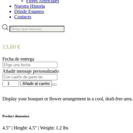
Flores Artificiales
Nuestra Historia
Dónde Estamos
Contacto
Búsqueda
de
productos
13,00
€
Fecha de entrega
Añadir mensaje personalizado
4.5''
Añadir al carrito
Tico
Pot
cantidad
Display your bouquet or flower arrangement in a cool, draft-free area.
Product dimension
4.5” | Height: 4.5” | Weight: 1.2 lbs