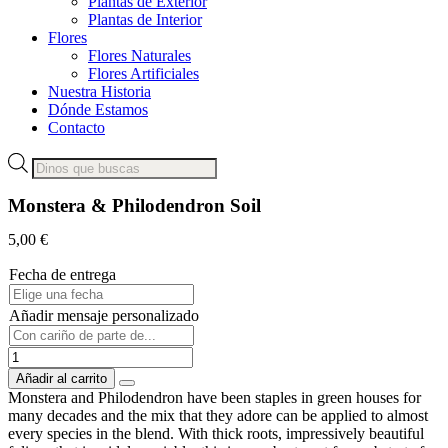
Plantas de Exterior
Plantas de Interior
Flores
Flores Naturales
Flores Artificiales
Nuestra Historia
Dónde Estamos
Contacto
Búsqueda
de
productos
Monstera & Philodendron Soil
5,00
€
Fecha de entrega
Añadir mensaje personalizado
Monstera
&
Añadir al carrito
Philodendron
Monstera and Philodendron have been staples in green houses for
Soil
many decades and the mix that they adore can be applied to almost
cantidad
every species in the blend. With thick roots, impressively beautiful